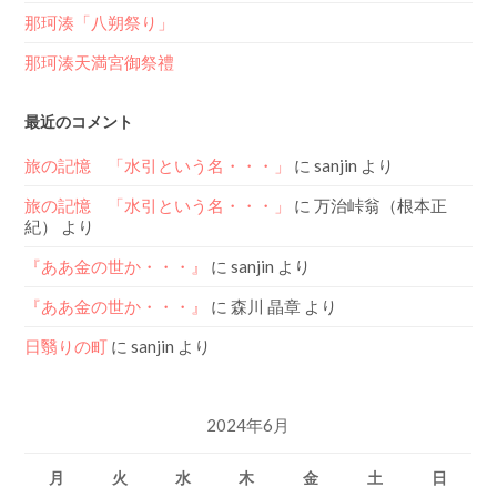
那珂湊「八朔祭り」
那珂湊天満宮御祭禮
最近のコメント
旅の記憶 「水引という名・・・」
に
sanjin
より
旅の記憶 「水引という名・・・」
に
万治峠翁（根本正
紀）
より
『ああ金の世か・・・』
に
sanjin
より
『ああ金の世か・・・』
に
森川 晶章
より
日翳りの町
に
sanjin
より
2024年6月
月
火
水
木
金
土
日