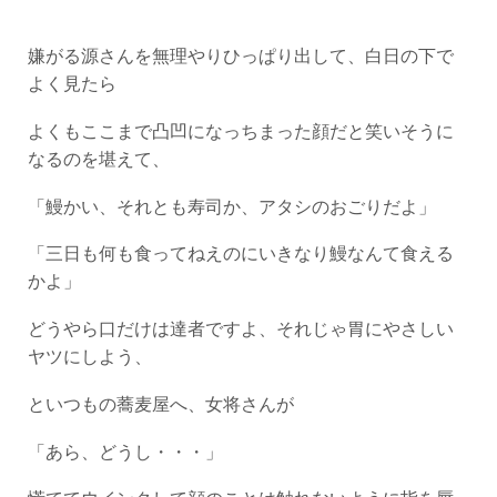
嫌がる源さんを無理やりひっぱり出して、白日の下で
よく見たら
よくもここまで凸凹になっちまった顔だと笑いそうに
なるのを堪えて、
「鰻かい、それとも寿司か、アタシのおごりだよ」
「三日も何も食ってねえのにいきなり鰻なんて食える
かよ」
どうやら口だけは達者ですよ、それじゃ胃にやさしい
ヤツにしよう、
といつもの蕎麦屋へ、女将さんが
「あら、どうし・・・」
慌ててウインクして顔のことは触れないように指を唇