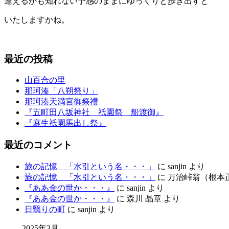
逢えるかも知れない予感のままにゆっくりと歩き出すと
いたしますかね。
最近の投稿
山百合の里
那珂湊「八朔祭り」
那珂湊天満宮御祭禮
『五町田八坂神社 祇園祭 船渡御』
『麻生祇園馬出し祭』
最近のコメント
旅の記憶 「水引という名・・・」
に
sanjin
より
旅の記憶 「水引という名・・・」
に
万治峠翁（根本
『ああ金の世か・・・』
に
sanjin
より
『ああ金の世か・・・』
に
森川 晶章
より
日翳りの町
に
sanjin
より
2025年3月