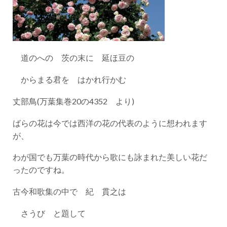
道のへの 茨の末に 延ほ豆の
からまる君を はかれ行かむ
丈部鳥(万葉集巻20の4352 より)
ばらの花は今では西洋の花の代表のように想われます
が、
わが国でも万葉の時代から歌にも詠まれた美しい花だ
ったのですね。
古今和歌集の中で 紀 貫之は
さうび と題して