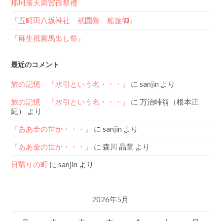
那珂湊天満宮御祭禮
『五町田八坂神社 祇園祭 船渡御』
『麻生祇園馬出し祭』
最近のコメント
旅の記憶 「水引という名・・・」
に
sanjin
より
旅の記憶 「水引という名・・・」
に
万治峠翁（根本正
紀）
より
『ああ金の世か・・・』
に
sanjin
より
『ああ金の世か・・・』
に
森川 晶章
より
日翳りの町
に
sanjin
より
2026年5月
月
火
水
木
金
土
日