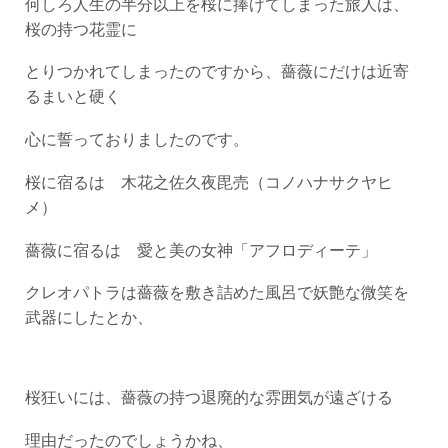
何しろ人生の半分以上を桜に捧げてしまった旅人は、
桜の持つ花霊に
とりつかれてしまったのですから、薔薇にだけは近寄
るまいと硬く
心に誓っておりましたのです。
桜に宿るは 木花之佐久夜毘売（コノハナサクヤヒ
メ）
薔薇に宿るは 愛と美の女神「アフロディーテ」
クレオパトラは薔薇を敷き詰めた風呂で妖艶な微笑を
武器にしたとか、
桜狂いには、薔薇の持つ退廃的な雰囲気が遠ざける
理由だったのでしょうかね、