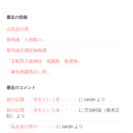
最近の投稿
山百合の里
那珂湊「八朔祭り」
那珂湊天満宮御祭禮
『五町田八坂神社 祇園祭 船渡御』
『麻生祇園馬出し祭』
最近のコメント
旅の記憶 「水引という名・・・」
に
sanjin
より
旅の記憶 「水引という名・・・」
に
万治峠翁（根本正
紀）
より
『ああ金の世か・・・』
に
sanjin
より