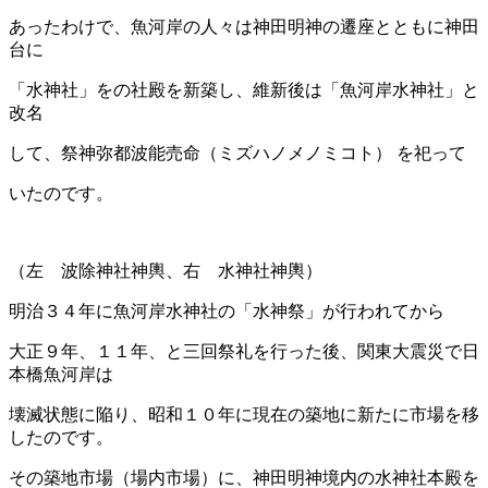
あったわけで、魚河岸の人々は神田明神の遷座とともに神田
台に
「水神社」をの社殿を新築し、維新後は「魚河岸水神社」と
改名
して、祭神弥都波能売命（ミズハノメノミコト） を祀って
いたのです。
（左 波除神社神輿、右 水神社神輿）
明治３４年に魚河岸水神社の「水神祭」が行われてから
大正９年、１１年、と三回祭礼を行った後、関東大震災で日
本橋魚河岸は
壊滅状態に陥り、昭和１０年に現在の築地に新たに市場を移
したのです。
その築地市場（場内市場）に、神田明神境内の水神社本殿を