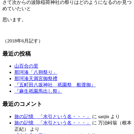
さて次からの波除稲荷神社の祭りはどのようになるのか見つ
めていたいと
思います。
（2018年6月記す）
最近の投稿
山百合の里
那珂湊「八朔祭り」
那珂湊天満宮御祭禮
『五町田八坂神社 祇園祭 船渡御』
『麻生祇園馬出し祭』
最近のコメント
旅の記憶 「水引という名・・・」
に
sanjin
より
旅の記憶 「水引という名・・・」
に
万治峠翁（根本
正紀）
より