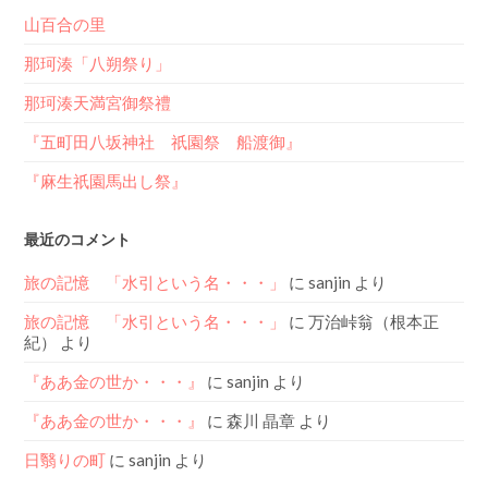
山百合の里
那珂湊「八朔祭り」
那珂湊天満宮御祭禮
『五町田八坂神社 祇園祭 船渡御』
『麻生祇園馬出し祭』
最近のコメント
旅の記憶 「水引という名・・・」
に
sanjin
より
旅の記憶 「水引という名・・・」
に
万治峠翁（根本正
紀）
より
『ああ金の世か・・・』
に
sanjin
より
『ああ金の世か・・・』
に
森川 晶章
より
日翳りの町
に
sanjin
より