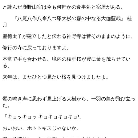
と詠んだ鹿野山宿は今も何軒かの食事処と宿屋がある、
『八尾八作八峯八つ塚大杉の森の中なる大伽藍哉』 桂
月
聖徳太子が建立したと伝わる神野寺は昔そのままのように、
修行の寺に戻っておりますよ、
本堂で手を合わせる、境内の枝垂桜が豊に葉を茂らせてい
る、
来年は、またひとつ見たい桜を見つけましたよ。
鶯の鳴き声に思わず見上げる大樹から、一羽の鳥が飛び立っ
た。
「キョッキョッ キョキョキョキョ!」
おいおい、ホトトギスじゃないか、