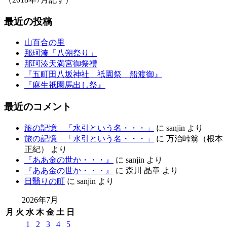
最近の投稿
山百合の里
那珂湊「八朔祭り」
那珂湊天満宮御祭禮
『五町田八坂神社 祇園祭 船渡御』
『麻生祇園馬出し祭』
最近のコメント
旅の記憶 「水引という名・・・」
に
sanjin
より
旅の記憶 「水引という名・・・」
に
万治峠翁（根本
正紀）
より
『ああ金の世か・・・』
に
sanjin
より
『ああ金の世か・・・』
に
森川 晶章
より
日翳りの町
に
sanjin
より
2026年7月
月
火
水
木
金
土
日
1
2
3
4
5