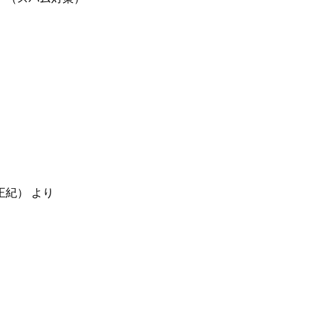
正紀）
より