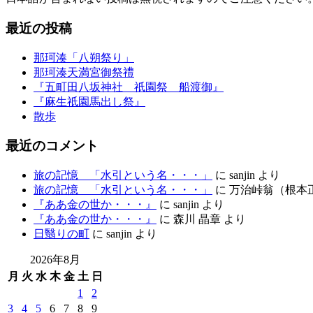
最近の投稿
那珂湊「八朔祭り」
那珂湊天満宮御祭禮
『五町田八坂神社 祇園祭 船渡御』
『麻生祇園馬出し祭』
散歩
最近のコメント
旅の記憶 「水引という名・・・」
に
sanjin
より
旅の記憶 「水引という名・・・」
に
万治峠翁（根本
『ああ金の世か・・・』
に
sanjin
より
『ああ金の世か・・・』
に
森川 晶章
より
日翳りの町
に
sanjin
より
2026年8月
月
火
水
木
金
土
日
1
2
3
4
5
6
7
8
9