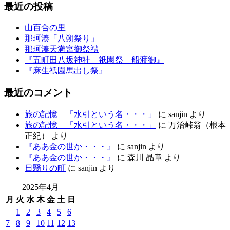
最近の投稿
山百合の里
那珂湊「八朔祭り」
那珂湊天満宮御祭禮
『五町田八坂神社 祇園祭 船渡御』
『麻生祇園馬出し祭』
最近のコメント
旅の記憶 「水引という名・・・」
に
sanjin
より
旅の記憶 「水引という名・・・」
に
万治峠翁（根本
正紀）
より
『ああ金の世か・・・』
に
sanjin
より
『ああ金の世か・・・』
に
森川 晶章
より
日翳りの町
に
sanjin
より
2025年4月
月
火
水
木
金
土
日
1
2
3
4
5
6
7
8
9
10
11
12
13