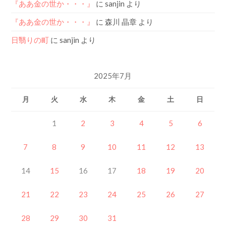
『ああ金の世か・・・』
に
sanjin
より
『ああ金の世か・・・』
に
森川 晶章
より
日翳りの町
に
sanjin
より
2025年7月
月
火
水
木
金
土
日
1
2
3
4
5
6
7
8
9
10
11
12
13
14
15
16
17
18
19
20
21
22
23
24
25
26
27
28
29
30
31