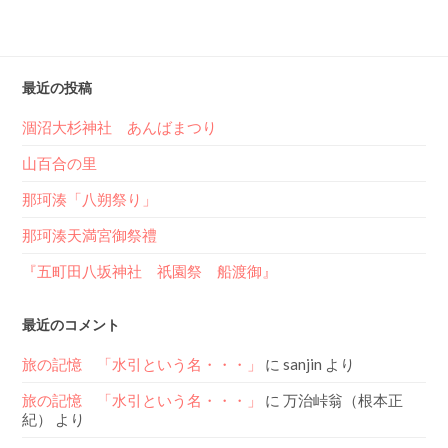
最近の投稿
涸沼大杉神社 あんばまつり
山百合の里
那珂湊「八朔祭り」
那珂湊天満宮御祭禮
『五町田八坂神社 祇園祭 船渡御』
最近のコメント
旅の記憶 「水引という名・・・」
に
sanjin
より
旅の記憶 「水引という名・・・」
に
万治峠翁（根本正
紀）
より