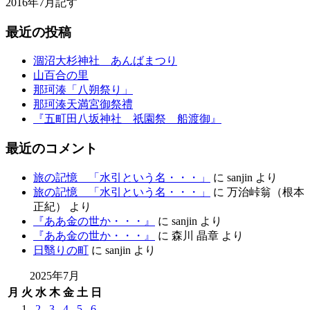
2016年7月記す
最近の投稿
涸沼大杉神社 あんばまつり
山百合の里
那珂湊「八朔祭り」
那珂湊天満宮御祭禮
『五町田八坂神社 祇園祭 船渡御』
最近のコメント
旅の記憶 「水引という名・・・」
に
sanjin
より
旅の記憶 「水引という名・・・」
に
万治峠翁（根本
正紀）
より
『ああ金の世か・・・』
に
sanjin
より
『ああ金の世か・・・』
に
森川 晶章
より
日翳りの町
に
sanjin
より
2025年7月
月
火
水
木
金
土
日
1
2
3
4
5
6