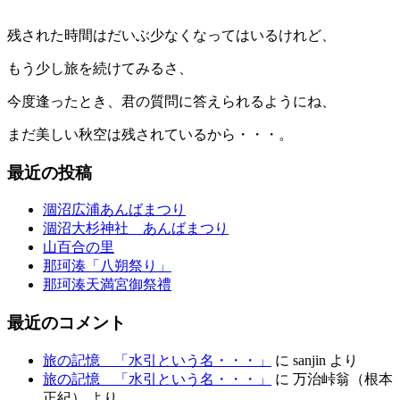
残された時間はだいぶ少なくなってはいるけれど、
もう少し旅を続けてみるさ、
今度逢ったとき、君の質問に答えられるようにね、
まだ美しい秋空は残されているから・・・。
最近の投稿
涸沼広浦あんばまつり
涸沼大杉神社 あんばまつり
山百合の里
那珂湊「八朔祭り」
那珂湊天満宮御祭禮
最近のコメント
旅の記憶 「水引という名・・・」
に
sanjin
より
旅の記憶 「水引という名・・・」
に
万治峠翁（根本
正紀）
より