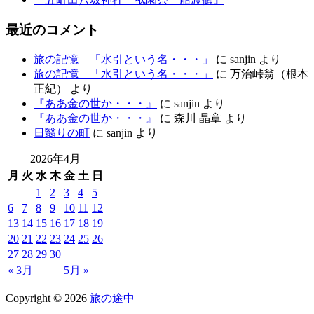
最近のコメント
旅の記憶 「水引という名・・・」
に
sanjin
より
旅の記憶 「水引という名・・・」
に
万治峠翁（根本
正紀）
より
『ああ金の世か・・・』
に
sanjin
より
『ああ金の世か・・・』
に
森川 晶章
より
日翳りの町
に
sanjin
より
2026年4月
月
火
水
木
金
土
日
1
2
3
4
5
6
7
8
9
10
11
12
13
14
15
16
17
18
19
20
21
22
23
24
25
26
27
28
29
30
« 3月
5月 »
Copyright
© 2026
旅の途中