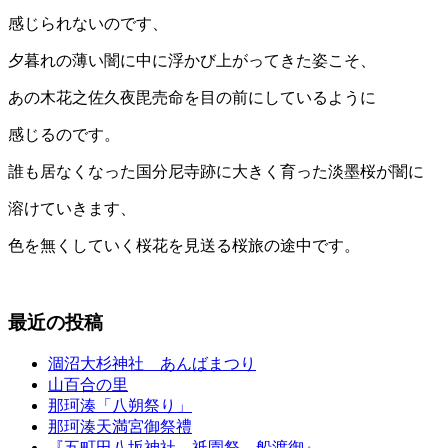
感じられないのです、
夕暮れの薄い闇に中に浮かび上がってきた姿こそ、
あの木花之佐久夜毘売命を目の前にしているように
感じるのです。
誰も居なくなった国分尼寺跡に大きく育った淡墨桜が闇に
溶けていきます、
色を無くしていく桜花を見送る桜旅の途中です。
最近の投稿
涸沼大杉神社 あんばまつり
山百合の里
那珂湊「八朔祭り」
那珂湊天満宮御祭禮
『五町田八坂神社 祇園祭 船渡御』