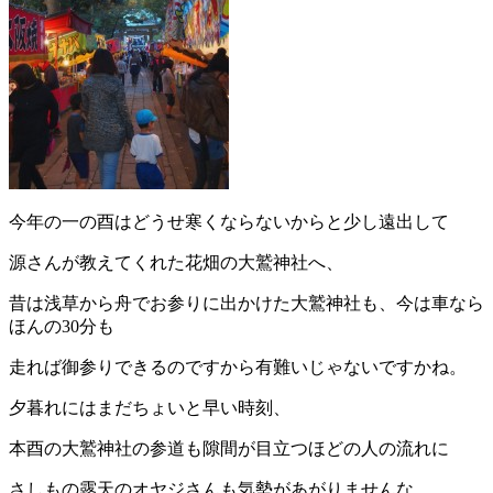
今年の一の酉はどうせ寒くならないからと少し遠出して
源さんが教えてくれた花畑の大鷲神社へ、
昔は浅草から舟でお参りに出かけた大鷲神社も、今は車なら
ほんの30分も
走れば御参りできるのですから有難いじゃないですかね。
夕暮れにはまだちょいと早い時刻、
本酉の大鷲神社の参道も隙間が目立つほどの人の流れに
さしもの露天のオヤジさんも気勢があがりませんな。