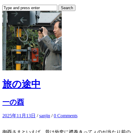
旅の途中
一の酉
2025年11月13日
/
sanjin
/
0 Comments
御酉さまといえば、昔は外套に襟巻きってぇのが当たり前の