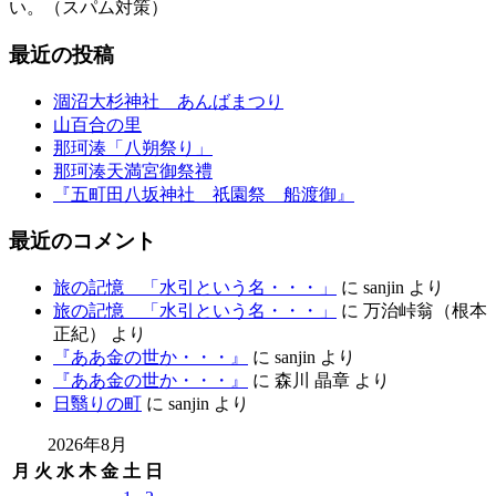
い。（スパム対策）
最近の投稿
涸沼大杉神社 あんばまつり
山百合の里
那珂湊「八朔祭り」
那珂湊天満宮御祭禮
『五町田八坂神社 祇園祭 船渡御』
最近のコメント
旅の記憶 「水引という名・・・」
に
sanjin
より
旅の記憶 「水引という名・・・」
に
万治峠翁（根本
正紀）
より
『ああ金の世か・・・』
に
sanjin
より
『ああ金の世か・・・』
に
森川 晶章
より
日翳りの町
に
sanjin
より
2026年8月
月
火
水
木
金
土
日