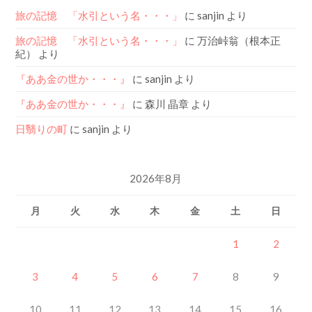
旅の記憶 「水引という名・・・」
に
sanjin
より
旅の記憶 「水引という名・・・」
に
万治峠翁（根本正
紀）
より
『ああ金の世か・・・』
に
sanjin
より
『ああ金の世か・・・』
に
森川 晶章
より
日翳りの町
に
sanjin
より
2026年8月
月
火
水
木
金
土
日
1
2
3
4
5
6
7
8
9
10
11
12
13
14
15
16