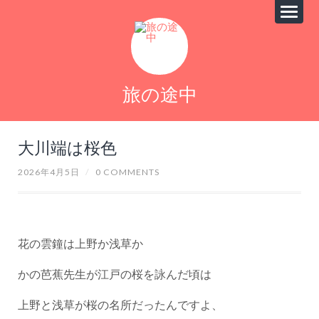
旅の途中
大川端は桜色
2026年4月5日
/
0 COMMENTS
花の雲鐘は上野か浅草か
かの芭蕉先生が江戸の桜を詠んだ頃は
上野と浅草が桜の名所だったんですよ、