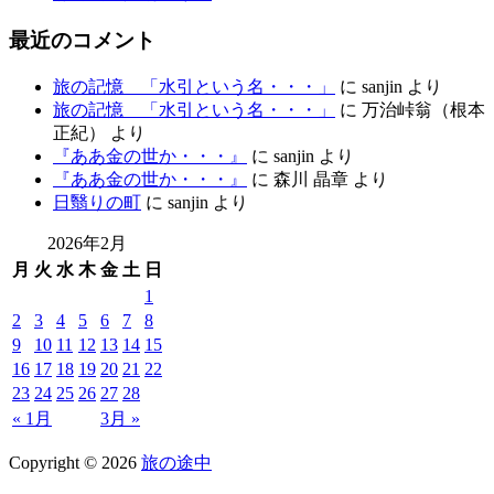
最近のコメント
旅の記憶 「水引という名・・・」
に
sanjin
より
旅の記憶 「水引という名・・・」
に
万治峠翁（根本
正紀）
より
『ああ金の世か・・・』
に
sanjin
より
『ああ金の世か・・・』
に
森川 晶章
より
日翳りの町
に
sanjin
より
2026年2月
月
火
水
木
金
土
日
1
2
3
4
5
6
7
8
9
10
11
12
13
14
15
16
17
18
19
20
21
22
23
24
25
26
27
28
« 1月
3月 »
Copyright
© 2026
旅の途中