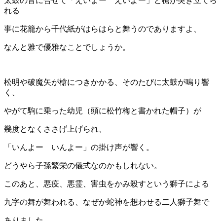
太鼓の音に合せて「えいよー えいよー」と槍が突き立てら
れる
事に花籠から千代紙がはらはらと舞うのでありますよ、
なんと雅で優雅なことでしょうか。
松明や破魔矢が槍につきかかる、そのたびに太鼓が鳴り響
く、
やがて駒に乗った幼児（頭に松竹梅と書かれた帽子）が
幾度となくささげ上げられ、
「いんよー いんよー」の掛け声が響く。
どうやら子孫繁栄の儀式なのかもしれない。
このあと、悪疫、悪霊、害虫をかみ殺すという獅子による
九字の舞が舞われる、なぜか蛇神を想わせる二人獅子舞で
ありました。