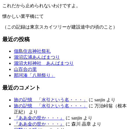
これだから止められないわけですよ。
懐かしい業平橋にて
（この記録は東京スカイツリーが建設途中の頃のこと）
最近の投稿
佃島住吉神社祭礼
涸沼広浦あんばまつり
涸沼大杉神社 あんばまつり
山百合の里
那珂湊「八朔祭り」
最近のコメント
旅の記憶 「水引という名・・・」
に
sanjin
より
旅の記憶 「水引という名・・・」
に
万治峠翁（根本
正紀）
より
『ああ金の世か・・・』
に
sanjin
より
『ああ金の世か・・・』
に
森川 晶章
より