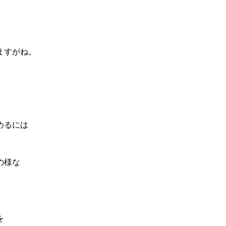
ますがね。
めるには
の様な
を