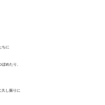
たちに
つぼめたり、
に久し振りに