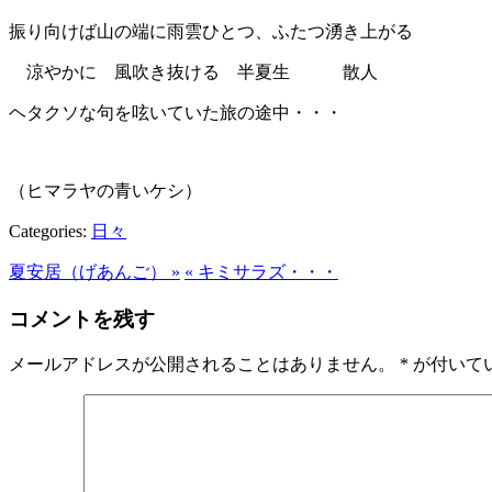
振り向けば山の端に雨雲ひとつ、ふたつ湧き上がる
涼やかに 風吹き抜ける 半夏生 散人
ヘタクソな句を呟いていた旅の途中・・・
（ヒマラヤの青いケシ）
Categories:
日々
夏安居（げあんご） »
« キミサラズ・・・
コメントを残す
メールアドレスが公開されることはありません。
*
が付いて