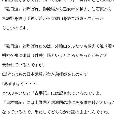
『碓日道』と呼ばれ、御殿場から乙女峠を越え、仙石原から
宮城野を抜け明神ケ岳から大雄山を経て坂東へ向かった
らしいのです。
『碓日道』と呼ばれたのは、外輪山をふたつも越えて辿り着
明神ケ岳に碓日（碓井）峠というところがあったからだと
云われているのですが、
伝説ではあの日本武尊が亡き弟橘姫をしのんで
｢あずまはや・・・｣
とつぶやいたと『古事記』には記されているのですよ、
『日本書記』には上野国と信濃国の境にある碓井峠だという
なっているので、果たしてどちらかは謎のままなんですね。