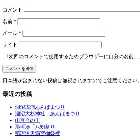
コメント
名前
*
メール
*
サイト
次回のコメントで使用するためブラウザーに自分の名前、
日本語が含まれない投稿は無視されますのでご注意ください
最近の投稿
涸沼広浦あんばまつり
涸沼大杉神社 あんばまつり
山百合の里
那珂湊「八朔祭り」
那珂湊天満宮御祭禮