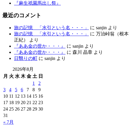
『麻生祇園馬出し祭』
最近のコメント
旅の記憶 「水引という名・・・」
に
sanjin
より
旅の記憶 「水引という名・・・」
に
万治峠翁（根本
正紀）
より
『ああ金の世か・・・』
に
sanjin
より
『ああ金の世か・・・』
に
森川 晶章
より
日翳りの町
に
sanjin
より
2026年8月
月
火
水
木
金
土
日
1
2
3
4
5
6
7
8
9
10
11
12
13
14
15
16
17
18
19
20
21
22
23
24
25
26
27
28
29
30
31
« 7月