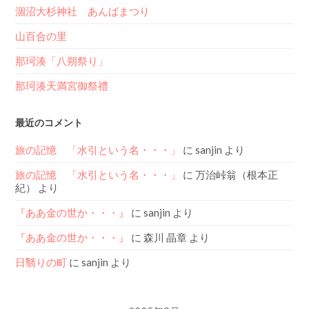
涸沼大杉神社 あんばまつり
山百合の里
那珂湊「八朔祭り」
那珂湊天満宮御祭禮
最近のコメント
旅の記憶 「水引という名・・・」
に
sanjin
より
旅の記憶 「水引という名・・・」
に
万治峠翁（根本正
紀）
より
『ああ金の世か・・・』
に
sanjin
より
『ああ金の世か・・・』
に
森川 晶章
より
日翳りの町
に
sanjin
より
2025年9月