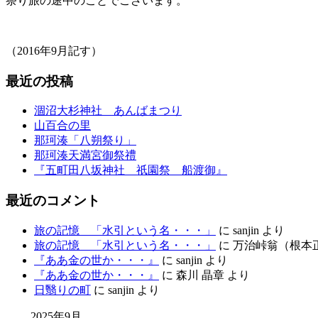
祭り旅の途中のことでございます。
（2016年9月記す）
最近の投稿
涸沼大杉神社 あんばまつり
山百合の里
那珂湊「八朔祭り」
那珂湊天満宮御祭禮
『五町田八坂神社 祇園祭 船渡御』
最近のコメント
旅の記憶 「水引という名・・・」
に
sanjin
より
旅の記憶 「水引という名・・・」
に
万治峠翁（根本
『ああ金の世か・・・』
に
sanjin
より
『ああ金の世か・・・』
に
森川 晶章
より
日翳りの町
に
sanjin
より
2025年9月