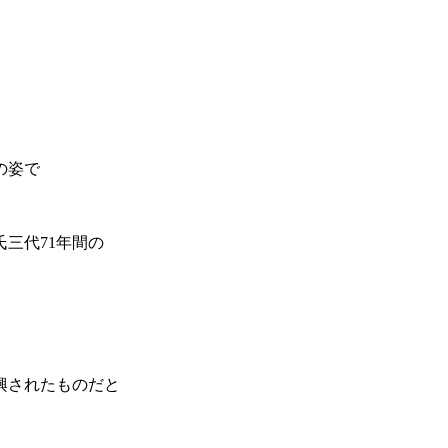
の姿で
三代71年間の
興されたものだと