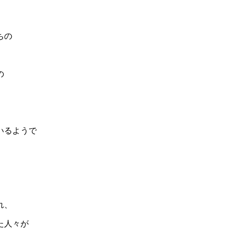
ちの
の
、
いるようで
れ、
た人々が