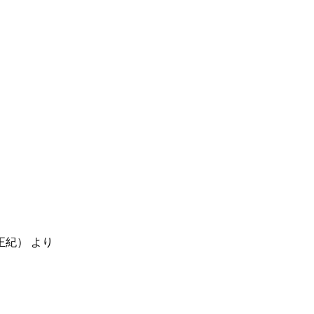
正紀）
より