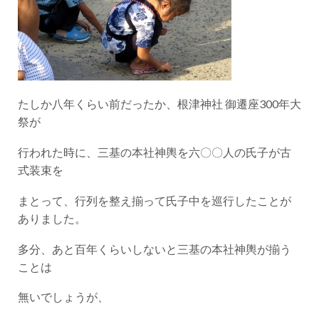
たしか八年くらい前だったか、根津神社 御遷座300年大
祭が
行われた時に、三基の本社神輿を六〇〇人の氏子が古
式装束を
まとって、行列を整え揃って氏子中を巡行したことが
ありました。
多分、あと百年くらいしないと三基の本社神輿が揃う
ことは
無いでしょうが、