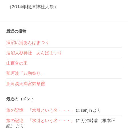
（2014年根津神社大祭）
最近の投稿
涸沼広浦あんばまつり
涸沼大杉神社 あんばまつり
山百合の里
那珂湊「八朔祭り」
那珂湊天満宮御祭禮
最近のコメント
旅の記憶 「水引という名・・・」
に
sanjin
より
旅の記憶 「水引という名・・・」
に
万治峠翁（根本正
紀）
より