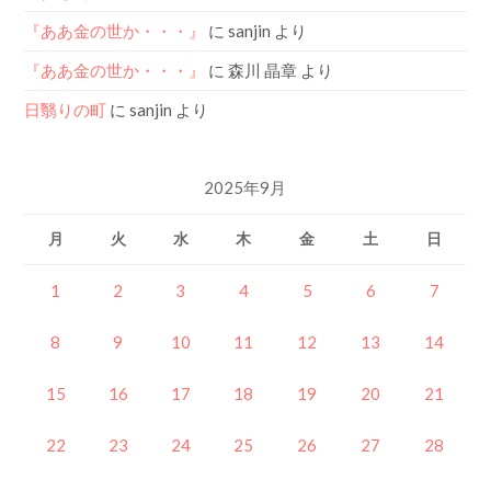
『ああ金の世か・・・』
に
sanjin
より
『ああ金の世か・・・』
に
森川 晶章
より
日翳りの町
に
sanjin
より
2025年9月
月
火
水
木
金
土
日
1
2
3
4
5
6
7
8
9
10
11
12
13
14
15
16
17
18
19
20
21
22
23
24
25
26
27
28
29
30