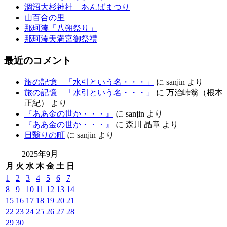
涸沼大杉神社 あんばまつり
山百合の里
那珂湊「八朔祭り」
那珂湊天満宮御祭禮
最近のコメント
旅の記憶 「水引という名・・・」
に
sanjin
より
旅の記憶 「水引という名・・・」
に
万治峠翁（根本
正紀）
より
『ああ金の世か・・・』
に
sanjin
より
『ああ金の世か・・・』
に
森川 晶章
より
日翳りの町
に
sanjin
より
2025年9月
月
火
水
木
金
土
日
1
2
3
4
5
6
7
8
9
10
11
12
13
14
15
16
17
18
19
20
21
22
23
24
25
26
27
28
29
30