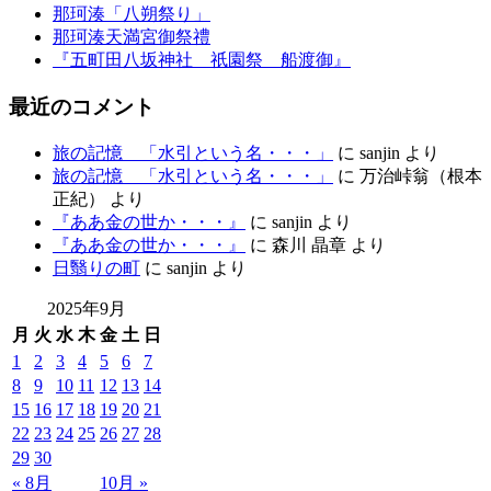
那珂湊「八朔祭り」
那珂湊天満宮御祭禮
『五町田八坂神社 祇園祭 船渡御』
最近のコメント
旅の記憶 「水引という名・・・」
に
sanjin
より
旅の記憶 「水引という名・・・」
に
万治峠翁（根本
正紀）
より
『ああ金の世か・・・』
に
sanjin
より
『ああ金の世か・・・』
に
森川 晶章
より
日翳りの町
に
sanjin
より
2025年9月
月
火
水
木
金
土
日
1
2
3
4
5
6
7
8
9
10
11
12
13
14
15
16
17
18
19
20
21
22
23
24
25
26
27
28
29
30
« 8月
10月 »