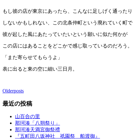
もし彼の店が東京にあったら、こんなに足しげく通ったり
しないかもしれない、この北条仲町という廃れていく町で
彼が起した風にあたっていたいという願いに似た何かが
この店にはあることをどこかで感じ取っているのだろう。
「また寄らせてもらうよ」
表に出ると東の空に細い三日月。
Older
posts
最近の投稿
山百合の里
那珂湊「八朔祭り」
那珂湊天満宮御祭禮
『五町田八坂神社 祇園祭 船渡御』