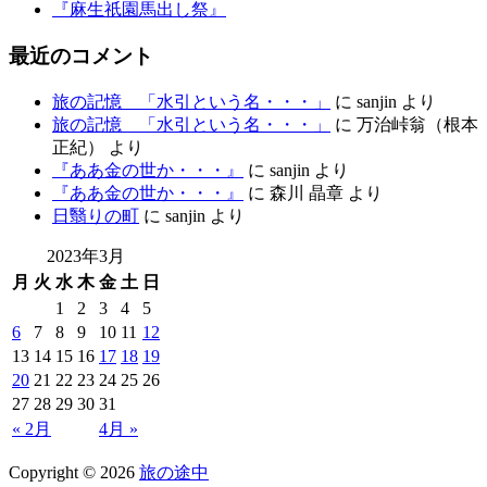
『麻生祇園馬出し祭』
最近のコメント
旅の記憶 「水引という名・・・」
に
sanjin
より
旅の記憶 「水引という名・・・」
に
万治峠翁（根本
正紀）
より
『ああ金の世か・・・』
に
sanjin
より
『ああ金の世か・・・』
に
森川 晶章
より
日翳りの町
に
sanjin
より
2023年3月
月
火
水
木
金
土
日
1
2
3
4
5
6
7
8
9
10
11
12
13
14
15
16
17
18
19
20
21
22
23
24
25
26
27
28
29
30
31
« 2月
4月 »
Copyright
© 2026
旅の途中